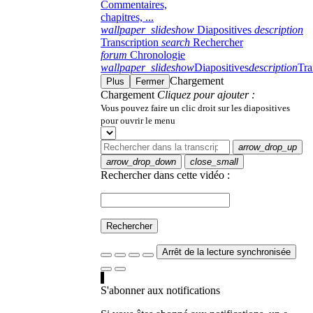
Commentaires,
chapitres, ...
wallpaper_slideshow
Diapositives
description
Transcription
search
Rechercher
forum
Chronologie
wallpaper_slideshow
Diapositives
description
Tra
Chargement
Plus
Fermer
Chargement
Cliquez pour ajouter :
Vous pouvez faire un clic droit sur les diapositives
pour ouvrir le menu
arrow_drop_up
arrow_drop_down
close_small
Rechercher dans cette vidéo :
Rechercher
Arrêt de la lecture synchronisée
S'abonner aux notifications