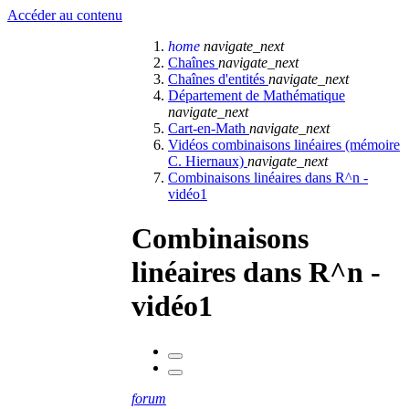
Accéder au contenu
home
navigate_next
Chaînes
navigate_next
Chaînes d'entités
navigate_next
Département de Mathématique
navigate_next
Cart-en-Math
navigate_next
Vidéos combinaisons linéaires (mémoire
C. Hiernaux)
navigate_next
Combinaisons linéaires dans R^n -
vidéo1
Combinaisons
linéaires dans R^n -
vidéo1
forum